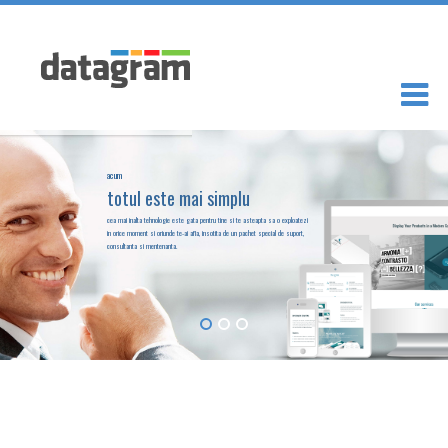
acum
totul este mai simplu
cea mai inalta tehnologie este gata pentru tine si te asteapta sa o exploatezi
in orice moment si oriunde te-ai afla, insotita de un pachet special de suport,
consultanta si mentenanta.